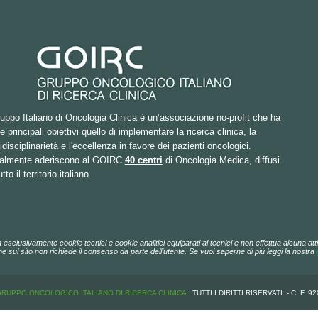
ruppo Italiano di Oncologia Clinica è un’associazione no-profit che ha
 principali obiettivi quello di implementare la ricerca clinica, la
idisciplinarietà e l'eccellenza in favore dei pazienti oncologici.
ualmente aderiscono al GOIRC
40 centri
di Oncologia Medica, diffusi
tto il territorio italiano.
a esclusivamente cookie tecnici e cookie analitici equiparati ai tecnici e non effettua alcuna attiv
e sul sito non richiede il consenso da parte dell’utente. Se vuoi saperne di più leggi la nostra
GRUPPO ONCOLOGICO ITALIANO DI RICERCA CLINICA
. TUTTI I DIRITTI RISERVATI. - C. F. 