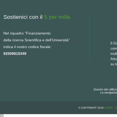
Sostienici con il
5 per mille
Nel riquadro “Finanziamento
della ricerca Scientifica e dell’Università”
Il G
indica il nostro codice fiscale:
come
92009810349
mult
Att
su tu
Questo sito utilizz
La navigazion
© COPYRIGHT 2019
GOIRC - 