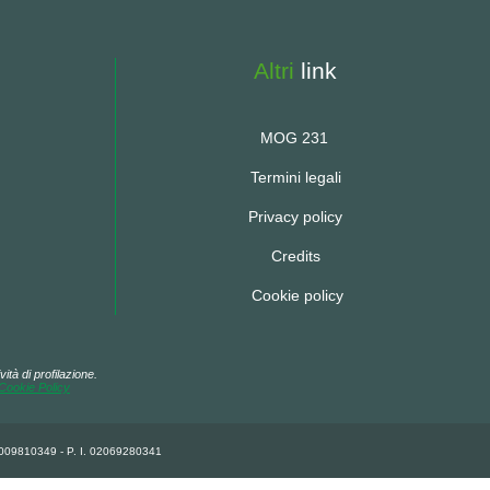
Altri
link
MOG 231
Termini legali
Privacy policy
Credits
Cookie policy
ità di profilazione.
Cookie Policy
92009810349 - P. I. 02069280341