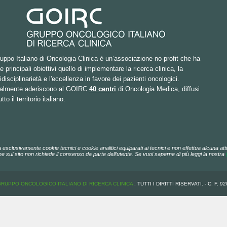
ruppo Italiano di Oncologia Clinica è un’associazione no-profit che ha
 principali obiettivi quello di implementare la ricerca clinica, la
idisciplinarietà e l'eccellenza in favore dei pazienti oncologici.
ualmente aderiscono al GOIRC
40 centri
di Oncologia Medica, diffusi
tto il territorio italiano.
a esclusivamente cookie tecnici e cookie analitici equiparati ai tecnici e non effettua alcuna attiv
e sul sito non richiede il consenso da parte dell’utente. Se vuoi saperne di più leggi la nostra
GRUPPO ONCOLOGICO ITALIANO DI RICERCA CLINICA
. TUTTI I DIRITTI RISERVATI. - C. F. 