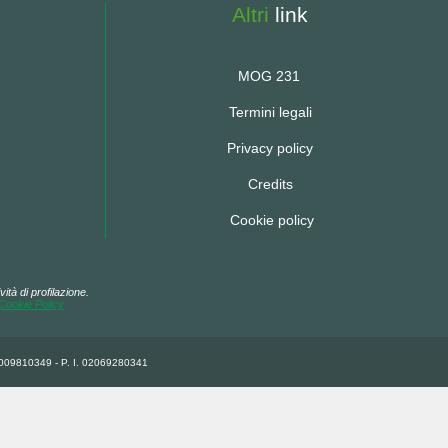
Altri
link
MOG 231
Termini legali
Privacy policy
Credits
Cookie policy
ità di profilazione.
Cookie Policy
92009810349 - P. I. 02069280341