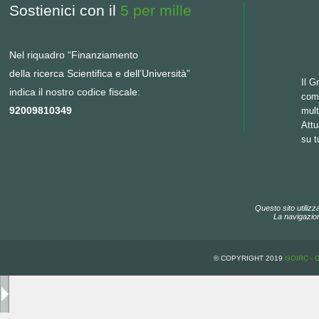
Sostienici con il
5 per mille
Nel riquadro “Finanziamento
della ricerca Scientifica e dell’Università”
Il G
indica il nostro codice fiscale:
come
92009810349
mult
Att
su tu
Questo sito utilizz
La navigazion
© COPYRIGHT 2019
GOIRC - 